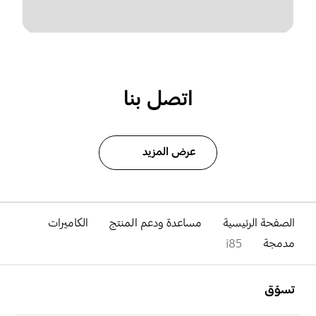
اتصل بنا
عرض المزيد
الصفحة الرئيسية
مساعدة ودعم المنتج
الكاميرات
مدمجة
i85
افتح
Footer Navigation
تسوّق
افتح