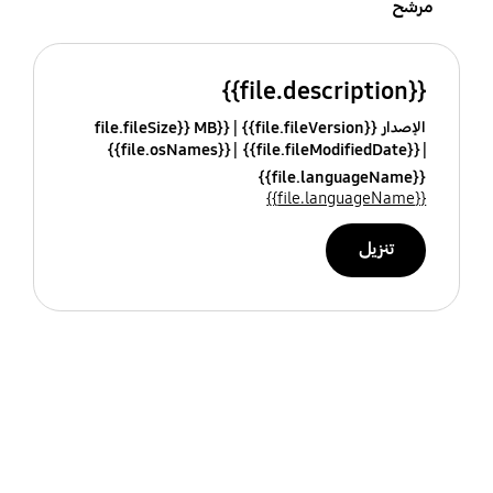
مرشح
{{file.description}}
الإصدار {{file.fileVersion}}
{{file.fileSize}} MB
{{file.osNames}}
{{file.fileModifiedDate}}
{{file.languageName}}
{{file.languageName}}
تنزيل