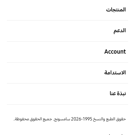
المنتجات
افتح
الدعم
افتح
Account
افتح
الاستدامة
افتح
نبذة عنا
حقوق الطبع والنسخ 1995-2026 سامسونج. جميع الحقوق محفوظة.