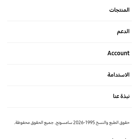
المنتجات
افتح
الدعم
افتح
Account
افتح
الاستدامة
افتح
نبذة عنا
حقوق الطبع والنسخ 1995-2026 سامسونج. جميع الحقوق محفوظة.