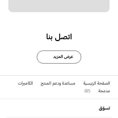
اتصل بنا
عرض المزيد
الصفحة الرئيسية
مساعدة ودعم المنتج
الكاميرات
مدمجة
i85
افتح
Footer Navigation
تسوّق
افتح