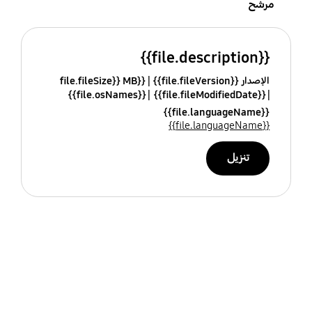
مرشح
{{file.description}}
الإصدار {{file.fileVersion}}
{{file.fileSize}} MB
{{file.osNames}}
{{file.fileModifiedDate}}
{{file.languageName}}
{{file.languageName}}
تنزيل