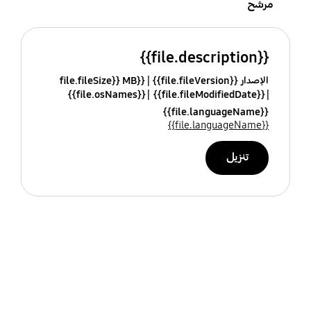
مرشح
{{file.description}}
الإصدار {{file.fileVersion}}
{{file.fileSize}} MB
{{file.osNames}}
{{file.fileModifiedDate}}
{{file.languageName}}
{{file.languageName}}
تنزيل