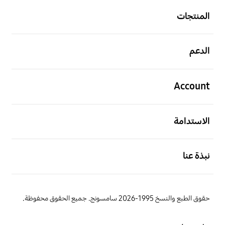
المنتجات
افتح
الدعم
افتح
Account
افتح
الاستدامة
افتح
نبذة عنا
حقوق الطبع والنسخ 1995-2026 سامسونج. جميع الحقوق محفوظة.