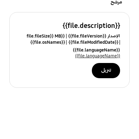
مرشح
{{file.description}}
الإصدار {{file.fileVersion}}
{{file.fileSize}} MB
{{file.osNames}}
{{file.fileModifiedDate}}
{{file.languageName}}
{{file.languageName}}
تنزيل