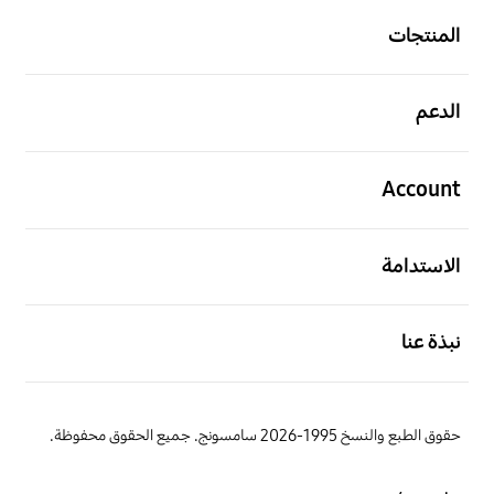
المنتجات
افتح
الدعم
افتح
Account
افتح
الاستدامة
افتح
نبذة عنا
حقوق الطبع والنسخ 1995-2026 سامسونج. جميع الحقوق محفوظة.