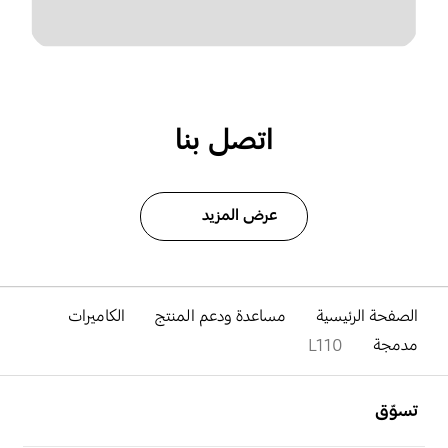
اتصل بنا
عرض المزيد
الصفحة الرئيسية
مساعدة ودعم المنتج
الكاميرات
مدمجة
L110
افتح
Footer Navigation
تسوّق
افتح