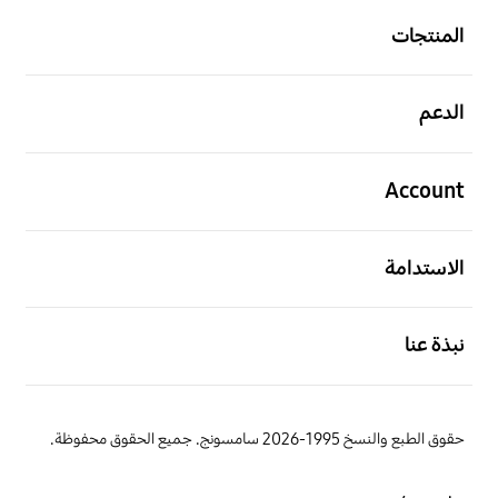
المنتجات
افتح
الدعم
افتح
Account
افتح
الاستدامة
افتح
نبذة عنا
حقوق الطبع والنسخ 1995-2026 سامسونج. جميع الحقوق محفوظة.