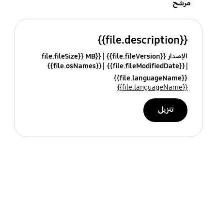
مرشح
{{file.description}}
الإصدار {{file.fileVersion}}
{{file.fileSize}} MB
{{file.osNames}}
{{file.fileModifiedDate}}
{{file.languageName}}
{{file.languageName}}
تنزيل