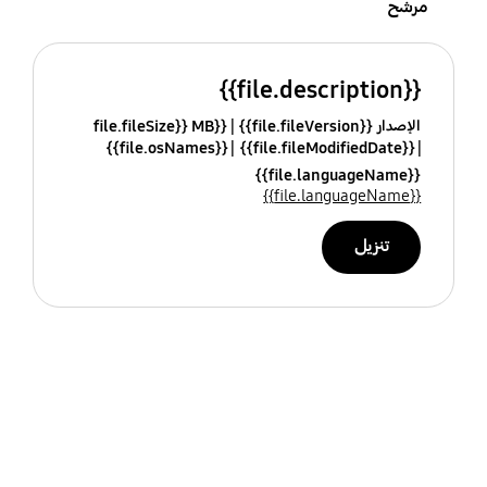
مرشح
{{file.description}}
الإصدار {{file.fileVersion}}
{{file.fileSize}} MB
{{file.osNames}}
{{file.fileModifiedDate}}
{{file.languageName}}
{{file.languageName}}
تنزيل