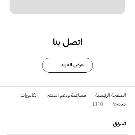
اتصل بنا
عرض المزيد
الصفحة الرئيسية
مساعدة ودعم المنتج
الكاميرات
مدمجة
L110
افتح
Footer Navigation
تسوّق
افتح