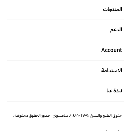
المنتجات
افتح
الدعم
افتح
Account
افتح
الاستدامة
افتح
نبذة عنا
حقوق الطبع والنسخ 1995-2026 سامسونج. جميع الحقوق محفوظة.