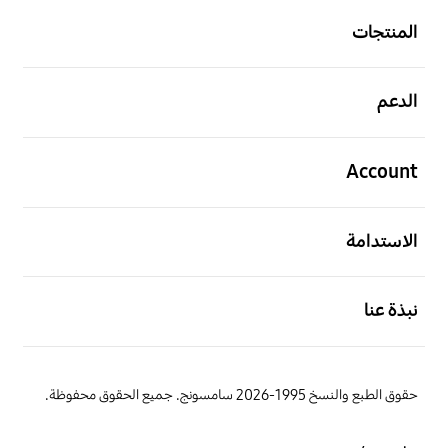
المنتجات
افتح
الدعم
افتح
Account
افتح
الاستدامة
افتح
نبذة عنا
حقوق الطبع والنسخ 1995-2026 سامسونج. جميع الحقوق محفوظة.