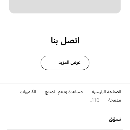
اتصل بنا
عرض المزيد
الصفحة الرئيسية
مساعدة ودعم المنتج
الكاميرات
مدمجة
L110
افتح
Footer Navigation
تسوّق
افتح