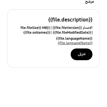
مرشح
{{file.description}}
الإصدار {{file.fileVersion}}
{{file.fileSize}} MB
{{file.osNames}}
{{file.fileModifiedDate}}
{{file.languageName}}
{{file.languageName}}
تنزيل