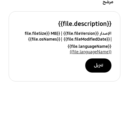
مرشح
{{file.description}}
الإصدار {{file.fileVersion}}
{{file.fileSize}} MB
{{file.osNames}}
{{file.fileModifiedDate}}
{{file.languageName}}
{{file.languageName}}
تنزيل