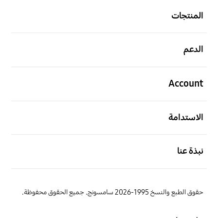
المنتجات
افتح
الدعم
افتح
Account
افتح
الاستدامة
افتح
نبذة عنا
حقوق الطبع والنسخ 1995-2026 سامسونج. جميع الحقوق محفوظة.