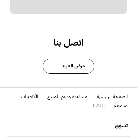
اتصل بنا
عرض المزيد
الصفحة الرئيسية
مساعدة ودعم المنتج
الكاميرات
مدمجة
L200
افتح
Footer Navigation
تسوّق
افتح