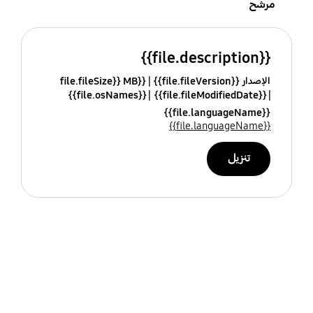
مرشح
{{file.description}}
الإصدار {{file.fileVersion}}
{{file.fileSize}} MB
{{file.osNames}}
{{file.fileModifiedDate}}
{{file.languageName}}
{{file.languageName}}
تنزيل