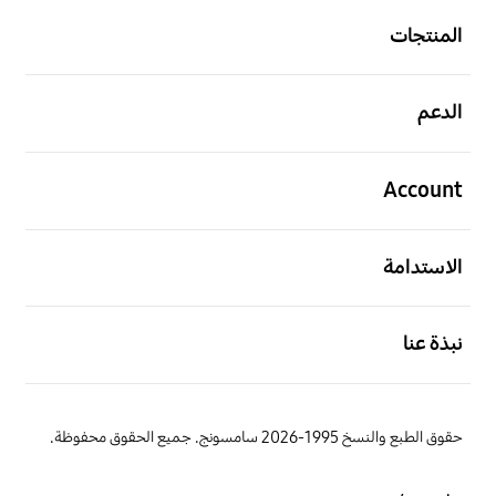
المنتجات
افتح
الدعم
افتح
Account
افتح
الاستدامة
افتح
نبذة عنا
حقوق الطبع والنسخ 1995-2026 سامسونج. جميع الحقوق محفوظة.