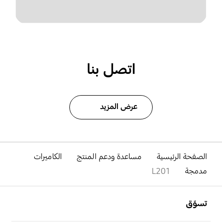
اتصل بنا
عرض المزيد
الصفحة الرئيسية
مساعدة ودعم المنتج
الكاميرات
مدمجة
L201
افتح
Footer Navigation
تسوّق
افتح