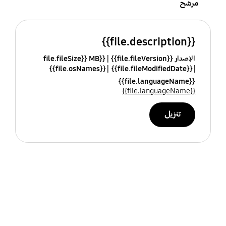
مرشح
{{file.description}}
الإصدار {{file.fileVersion}}
{{file.fileSize}} MB
{{file.osNames}}
{{file.fileModifiedDate}}
{{file.languageName}}
{{file.languageName}}
تنزيل