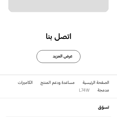
اتصل بنا
عرض المزيد
الصفحة الرئيسية
مساعدة ودعم المنتج
الكاميرات
مدمجة
L74W
افتح
Footer Navigation
تسوّق
افتح