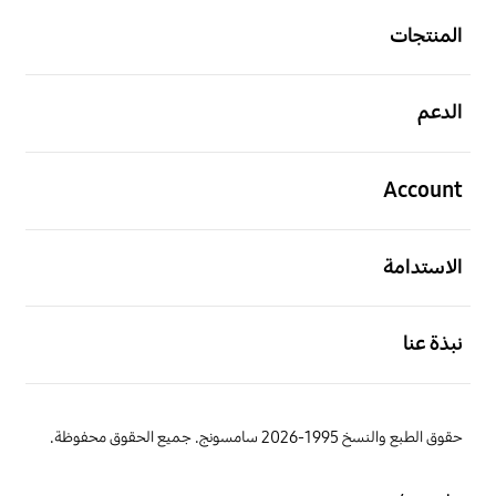
المنتجات
افتح
الدعم
افتح
Account
افتح
الاستدامة
افتح
نبذة عنا
حقوق الطبع والنسخ 1995-2026 سامسونج. جميع الحقوق محفوظة.