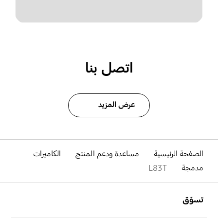
اتصل بنا
عرض المزيد
الصفحة الرئيسية
مساعدة ودعم المنتج
الكاميرات
مدمجة
L83T
افتح
Footer Navigation
تسوّق
افتح