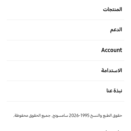
المنتجات
افتح
الدعم
افتح
Account
افتح
الاستدامة
افتح
نبذة عنا
حقوق الطبع والنسخ 1995-2026 سامسونج. جميع الحقوق محفوظة.