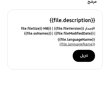
مرشح
{{file.description}}
الإصدار {{file.fileVersion}}
{{file.fileSize}} MB
{{file.osNames}}
{{file.fileModifiedDate}}
{{file.languageName}}
{{file.languageName}}
تنزيل