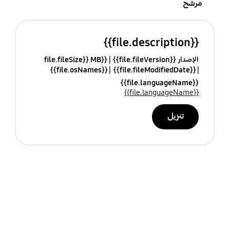
مرشح
{{file.description}}
الإصدار {{file.fileVersion}}
{{file.fileSize}} MB
{{file.osNames}}
{{file.fileModifiedDate}}
{{file.languageName}}
{{file.languageName}}
تنزيل