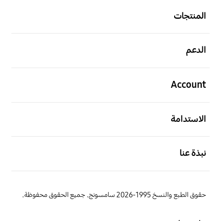
المنتجات
افتح
الدعم
افتح
Account
افتح
الاستدامة
افتح
نبذة عنا
حقوق الطبع والنسخ 1995-2026 سامسونج. جميع الحقوق محفوظة.