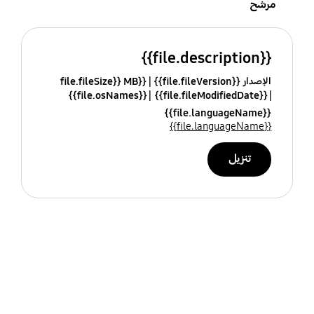
مرشح
{{file.description}}
الإصدار {{file.fileVersion}}
{{file.fileSize}} MB
{{file.osNames}}
{{file.fileModifiedDate}}
{{file.languageName}}
{{file.languageName}}
تنزيل