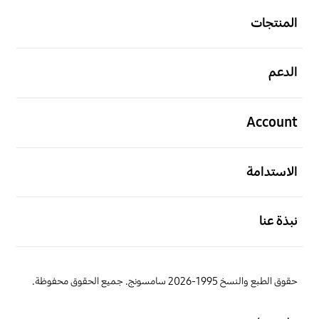
المنتجات
افتح
الدعم
افتح
Account
افتح
الاستدامة
افتح
نبذة عنا
حقوق الطبع والنسخ 1995-2026 سامسونج. جميع الحقوق محفوظة.