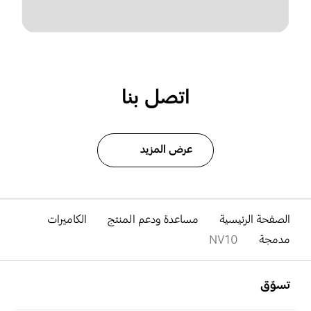
اتصل بنا
عرض المزيد
الصفحة الرئيسية
مساعدة ودعم المنتج
الكاميرات
مدمجة
NV10
افتح
Footer Navigation
تسوّق
افتح