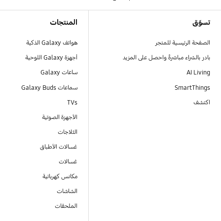
Footer Navigation
تسوّق
المنتجات
الصفحة الرئيسية للمتجر
هواتف Galaxy الذكية
بادر بالشراء مباشرةً واحصل على المزيد
أجهزة Galaxy اللوحية
AI Living
ساعات Galaxy
SmartThings
سماعات Galaxy Buds
اكتشف
TVs
الأجهزة الصوتية
الثلاجات
غسالات الأطباق
غسالات
مكانس كهربائية
الشاشات
الملحقات