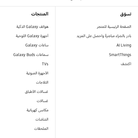
Footer Navigation
تسوّق
المنتجات
الصفحة الرئيسية للمتجر
هواتف Galaxy الذكية
بادر بالشراء مباشرةً واحصل على المزيد
أجهزة Galaxy اللوحية
AI Living
ساعات Galaxy
SmartThings
سماعات Galaxy Buds
اكتشف
TVs
الأجهزة الصوتية
الثلاجات
غسالات الأطباق
غسالات
مكانس كهربائية
الشاشات
الملحقات