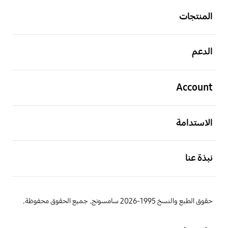
المنتجات
افتح
الدعم
افتح
Account
افتح
الاستدامة
افتح
نبذة عنا
حقوق الطبع والنسخ 1995-2026 سامسونج. جميع الحقوق محفوظة.