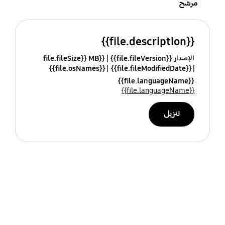
مرشح
{{file.description}}
الإصدار {{file.fileVersion}}
{{file.fileSize}} MB
{{file.osNames}}
{{file.fileModifiedDate}}
{{file.languageName}}
{{file.languageName}}
تنزيل