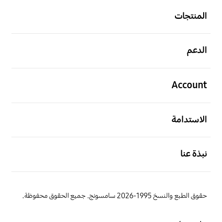
المنتجات
افتح
الدعم
افتح
Account
افتح
الاستدامة
افتح
نبذة عنا
حقوق الطبع والنسخ 1995-2026 سامسونج. جميع الحقوق محفوظة.