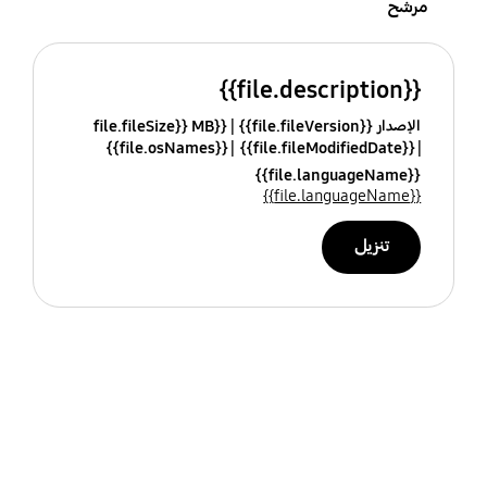
مرشح
{{file.description}}
الإصدار {{file.fileVersion}}
{{file.fileSize}} MB
{{file.osNames}}
{{file.fileModifiedDate}}
{{file.languageName}}
{{file.languageName}}
تنزيل