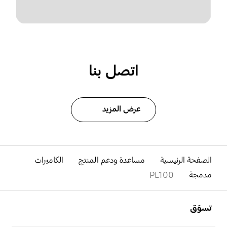
اتصل بنا
عرض المزيد
الصفحة الرئيسية
مساعدة ودعم المنتج
الكاميرات
مدمجة
PL100
افتح
Footer Navigation
تسوّق
افتح