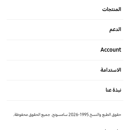
المنتجات
افتح
الدعم
افتح
Account
افتح
الاستدامة
افتح
نبذة عنا
حقوق الطبع والنسخ 1995-2026 سامسونج. جميع الحقوق محفوظة.