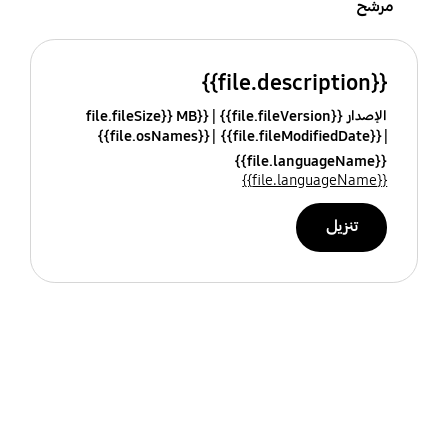
مرشح
{{file.description}}
الإصدار {{file.fileVersion}}
{{file.fileSize}} MB
{{file.osNames}}
{{file.fileModifiedDate}}
{{file.languageName}}
{{file.languageName}}
تنزيل