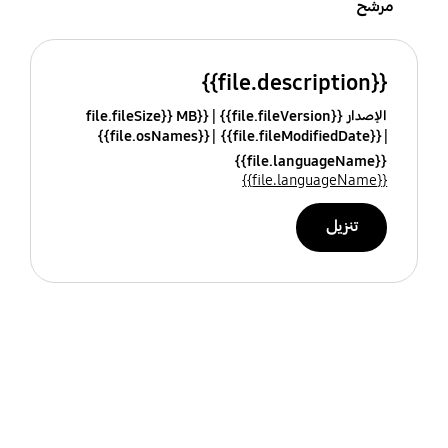
مرشح
{{file.description}}
الإصدار {{file.fileVersion}}
{{file.fileSize}} MB
{{file.osNames}}
{{file.fileModifiedDate}}
{{file.languageName}}
{{file.languageName}}
تنزيل