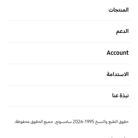
المنتجات
افتح
الدعم
افتح
Account
افتح
الاستدامة
افتح
نبذة عنا
حقوق الطبع والنسخ 1995-2026 سامسونج. جميع الحقوق محفوظة.