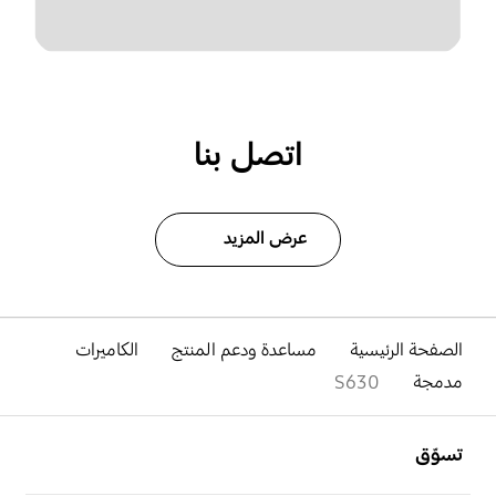
اتصل بنا
عرض المزيد
الصفحة الرئيسية
مساعدة ودعم المنتج
الكاميرات
مدمجة
S630
افتح
Footer Navigation
تسوّق
افتح