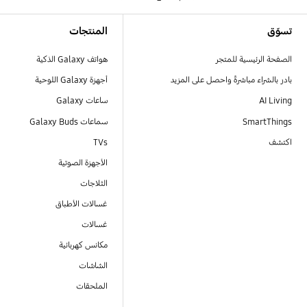
Footer Navigation
تسوّق
المنتجات
الصفحة الرئيسية للمتجر
هواتف Galaxy الذكية
بادر بالشراء مباشرةً واحصل على المزيد
أجهزة Galaxy اللوحية
AI Living
ساعات Galaxy
SmartThings
سماعات Galaxy Buds
اكتشف
TVs
الأجهزة الصوتية
الثلاجات
غسالات الأطباق
غسالات
مكانس كهربائية
الشاشات
الملحقات