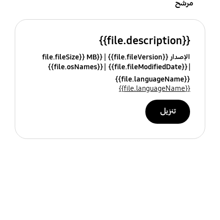
مرشح
{{file.description}}
الإصدار {{file.fileVersion}}
{{file.fileSize}} MB
{{file.osNames}}
{{file.fileModifiedDate}}
{{file.languageName}}
{{file.languageName}}
تنزيل