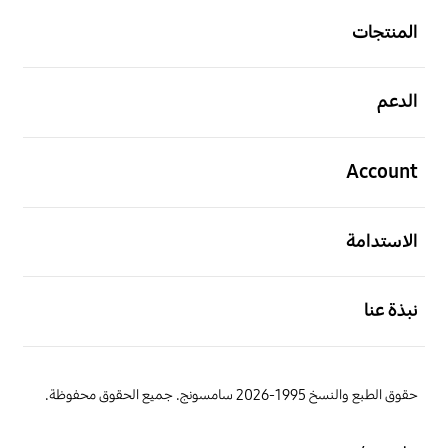
المنتجات
افتح
الدعم
افتح
Account
افتح
الاستدامة
افتح
نبذة عنا
حقوق الطبع والنسخ 1995-2026 سامسونج. جميع الحقوق محفوظة.