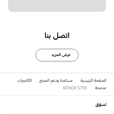
اتصل بنا
عرض المزيد
الصفحة الرئيسية
مساعدة ودعم المنتج
الكاميرات
مدمجة
KENOX S730
افتح
Footer Navigation
تسوّق
افتح