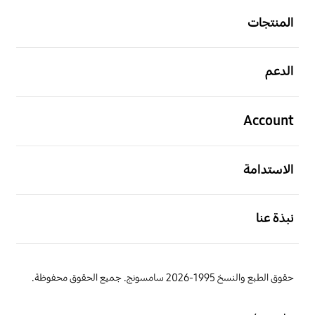
المنتجات
افتح
الدعم
افتح
Account
افتح
الاستدامة
افتح
نبذة عنا
حقوق الطبع والنسخ 1995-2026 سامسونج. جميع الحقوق محفوظة.