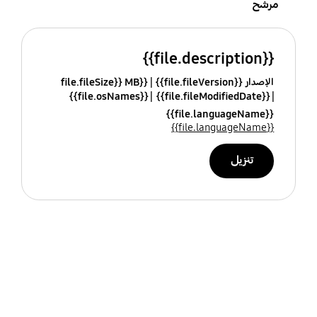
مرشح
{{file.description}}
الإصدار {{file.fileVersion}}
{{file.fileSize}} MB
{{file.osNames}}
{{file.fileModifiedDate}}
{{file.languageName}}
{{file.languageName}}
تنزيل