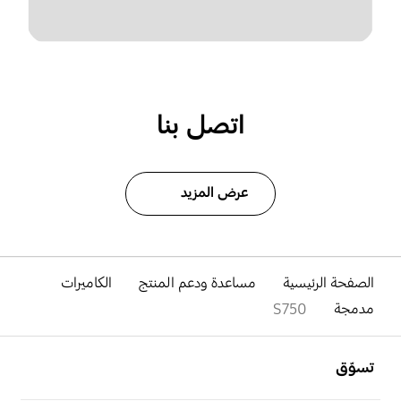
اتصل بنا
عرض المزيد
الصفحة الرئيسية
مساعدة ودعم المنتج
الكاميرات
مدمجة
S750
افتح
Footer Navigation
تسوّق
افتح