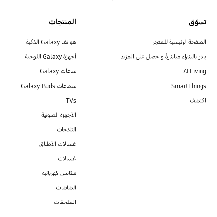
Footer Navigation
تسوّق
المنتجات
الصفحة الرئيسية للمتجر
هواتف Galaxy الذكية
بادر بالشراء مباشرةً واحصل على المزيد
أجهزة Galaxy اللوحية
AI Living
ساعات Galaxy
SmartThings
سماعات Galaxy Buds
اكتشف
TVs
الأجهزة الصوتية
الثلاجات
غسالات الأطباق
غسالات
مكانس كهربائية
الشاشات
الملحقات