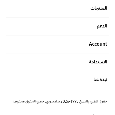
المنتجات
افتح
الدعم
افتح
Account
افتح
الاستدامة
افتح
نبذة عنا
حقوق الطبع والنسخ 1995-2026 سامسونج. جميع الحقوق محفوظة.