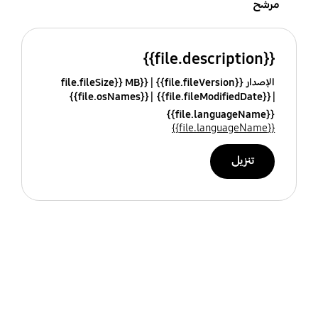
مرشح
{{file.description}}
الإصدار {{file.fileVersion}}
{{file.fileSize}} MB
{{file.osNames}}
{{file.fileModifiedDate}}
{{file.languageName}}
{{file.languageName}}
تنزيل