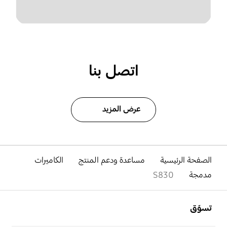
اتصل بنا
عرض المزيد
الصفحة الرئيسية
مساعدة ودعم المنتج
الكاميرات
مدمجة
S830
افتح
Footer Navigation
تسوّق
افتح