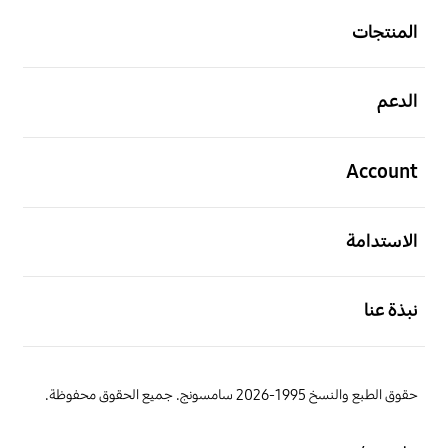
المنتجات
افتح
الدعم
افتح
Account
افتح
الاستدامة
افتح
نبذة عنا
حقوق الطبع والنسخ 1995-2026 سامسونج. جميع الحقوق محفوظة.