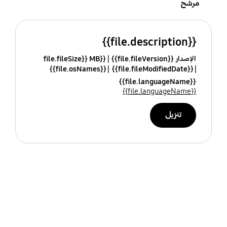
مرشح
{{file.description}}
الإصدار {{file.fileVersion}}
{{file.fileSize}} MB
{{file.osNames}}
{{file.fileModifiedDate}}
{{file.languageName}}
{{file.languageName}}
تنزيل