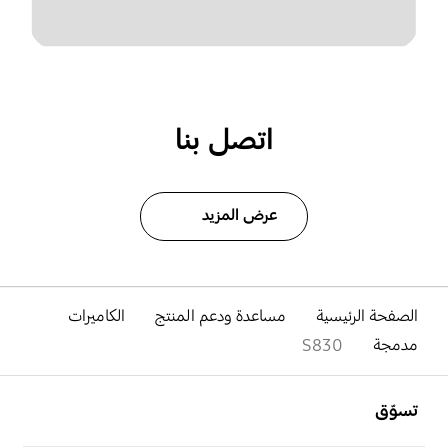
اتصل بنا
عرض المزيد
الصفحة الرئيسية
مساعدة ودعم المنتج
الكاميرات
مدمجة
S830
افتح
Footer Navigation
تسوّق
افتح