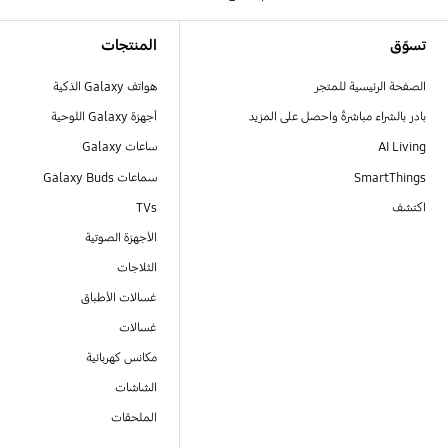
Footer Navigation
تسوّق
المنتجات
الصفحة الرئيسية للمتجر
هواتف Galaxy الذكية
بادر بالشراء مباشرةً واحصل على المزيد
أجهزة Galaxy اللوحية
AI Living
ساعات Galaxy
SmartThings
سماعات Galaxy Buds
اكتشف
TVs
الأجهزة الصوتية
الثلاجات
غسالات الأطباق
غسالات
مكانس كهربائية
الشاشات
الملحقات