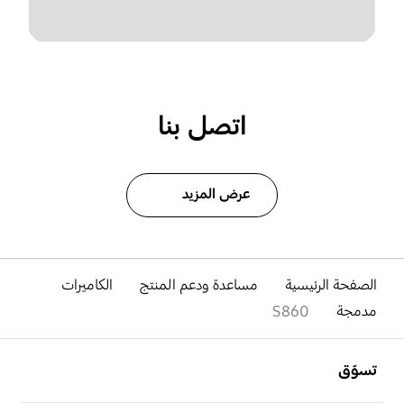
اتصل بنا
عرض المزيد
الصفحة الرئيسية
مساعدة ودعم المنتج
الكاميرات
مدمجة
S860
افتح
Footer Navigation
تسوّق
افتح