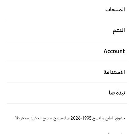
المنتجات
افتح
الدعم
افتح
Account
افتح
الاستدامة
افتح
نبذة عنا
حقوق الطبع والنسخ 1995-2026 سامسونج. جميع الحقوق محفوظة.