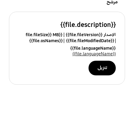
مرشح
{{file.description}}
الإصدار {{file.fileVersion}}
{{file.fileSize}} MB
{{file.osNames}}
{{file.fileModifiedDate}}
{{file.languageName}}
{{file.languageName}}
تنزيل