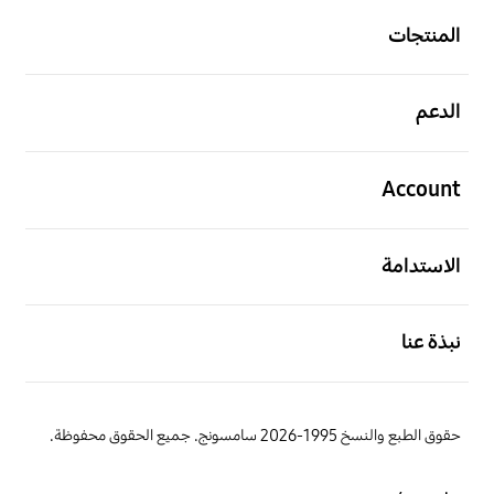
المنتجات
افتح
الدعم
افتح
Account
افتح
الاستدامة
افتح
نبذة عنا
حقوق الطبع والنسخ 1995-2026 سامسونج. جميع الحقوق محفوظة.