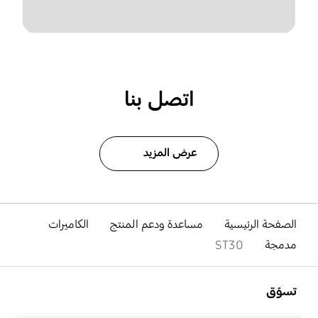
اتصل بنا
عرض المزيد
الصفحة الرئيسية
مساعدة ودعم المنتج
الكاميرات
مدمجة
ST30
افتح
Footer Navigation
تسوّق
افتح