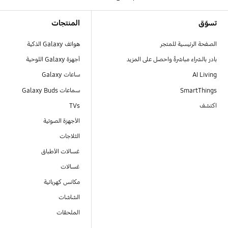
Footer Navigation
تسوّق
المنتجات
الصفحة الرئيسية للمتجر
هواتف Galaxy الذكية
بادر بالشراء مباشرةً واحصل على المزيد
أجهزة Galaxy اللوحية
AI Living
ساعات Galaxy
SmartThings
سماعات Galaxy Buds
اكتشف
TVs
الأجهزة الصوتية
الثلاجات
غسالات الأطباق
غسالات
مكانس كهربائية
الشاشات
الملحقات