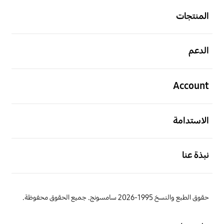
المنتجات
افتح
الدعم
افتح
Account
افتح
الاستدامة
افتح
نبذة عنا
حقوق الطبع والنسخ 1995-2026 سامسونج. جميع الحقوق محفوظة.