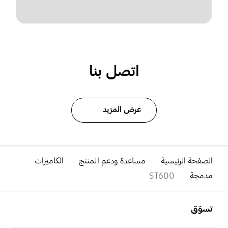
اتصل بنا
عرض المزيد
الصفحة الرئيسية
مساعدة ودعم المنتج
الكاميرات
مدمجة
ST600
افتح
Footer Navigation
تسوّق
افتح