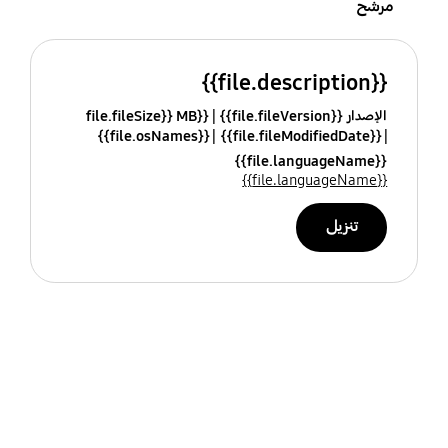
مرشح
{{file.description}}
الإصدار {{file.fileVersion}}
{{file.fileSize}} MB
{{file.osNames}}
{{file.fileModifiedDate}}
{{file.languageName}}
{{file.languageName}}
تنزيل