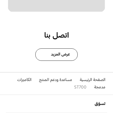
اتصل بنا
عرض المزيد
الصفحة الرئيسية
مساعدة ودعم المنتج
الكاميرات
مدمجة
ST700
افتح
Footer Navigation
تسوّق
افتح