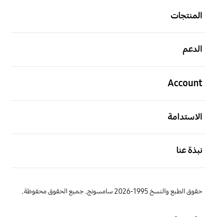
المنتجات
افتح
الدعم
افتح
Account
افتح
الاستدامة
افتح
نبذة عنا
حقوق الطبع والنسخ 1995-2026 سامسونج. جميع الحقوق محفوظة.