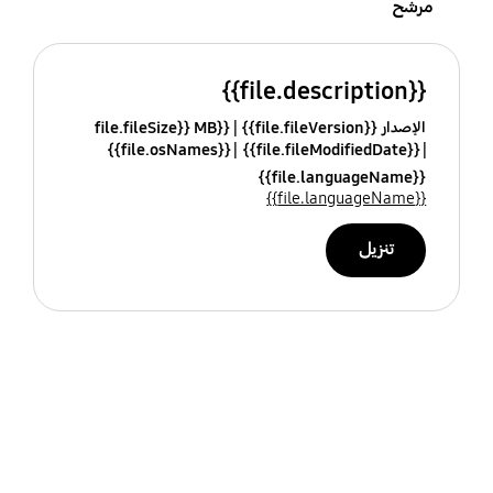
مرشح
{{file.description}}
الإصدار {{file.fileVersion}}
{{file.fileSize}} MB
{{file.osNames}}
{{file.fileModifiedDate}}
{{file.languageName}}
{{file.languageName}}
تنزيل