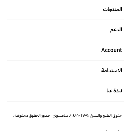
المنتجات
افتح
الدعم
افتح
Account
افتح
الاستدامة
افتح
نبذة عنا
حقوق الطبع والنسخ 1995-2026 سامسونج. جميع الحقوق محفوظة.