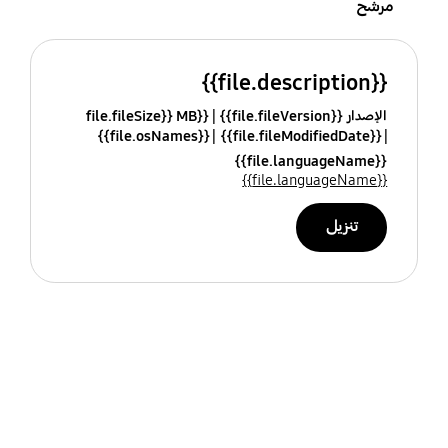
مرشح
{{file.description}}
الإصدار {{file.fileVersion}}
{{file.fileSize}} MB
{{file.osNames}}
{{file.fileModifiedDate}}
{{file.languageName}}
{{file.languageName}}
تنزيل