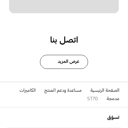
اتصل بنا
عرض المزيد
الصفحة الرئيسية
مساعدة ودعم المنتج
الكاميرات
مدمجة
ST70
افتح
Footer Navigation
تسوّق
افتح