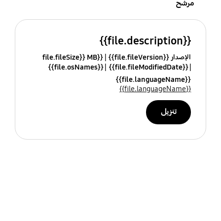
مرشح
{{file.description}}
الإصدار {{file.fileVersion}}
{{file.fileSize}} MB
{{file.osNames}}
{{file.fileModifiedDate}}
{{file.languageName}}
{{file.languageName}}
تنزيل