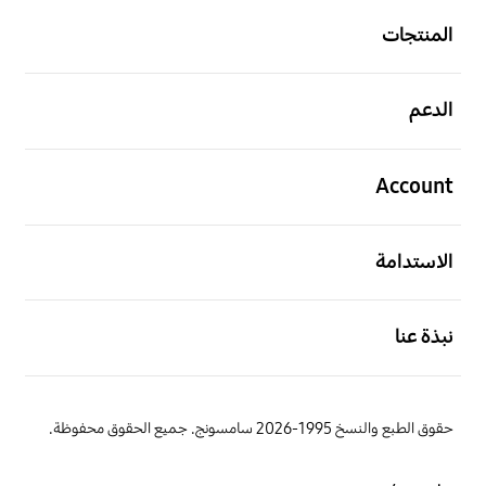
المنتجات
افتح
الدعم
افتح
Account
افتح
الاستدامة
افتح
نبذة عنا
حقوق الطبع والنسخ 1995-2026 سامسونج. جميع الحقوق محفوظة.