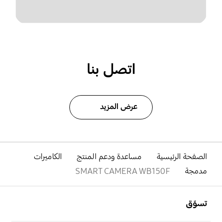
اتصل بنا
عرض المزيد
الصفحة الرئيسية
مساعدة ودعم المنتج
الكاميرات
مدمجة
SMART CAMERA WB150F
افتح
Footer Navigation
تسوّق
افتح