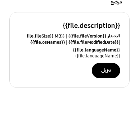
مرشح
{{file.description}}
الإصدار {{file.fileVersion}}
{{file.fileSize}} MB
{{file.osNames}}
{{file.fileModifiedDate}}
{{file.languageName}}
{{file.languageName}}
تنزيل