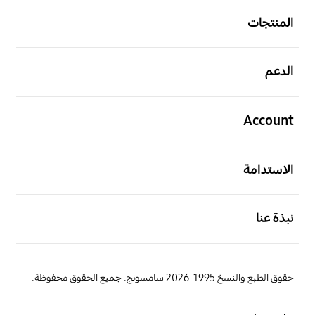
المنتجات
افتح
الدعم
افتح
Account
افتح
الاستدامة
افتح
نبذة عنا
حقوق الطبع والنسخ 1995-2026 سامسونج. جميع الحقوق محفوظة.