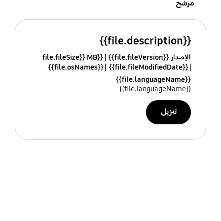
مرشح
{{file.description}}
الإصدار {{file.fileVersion}}
{{file.fileSize}} MB
{{file.osNames}}
{{file.fileModifiedDate}}
{{file.languageName}}
{{file.languageName}}
تنزيل