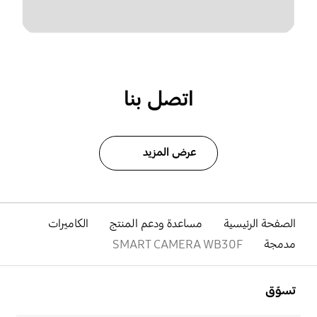
اتصل بنا
عرض المزيد
الصفحة الرئيسية
مساعدة ودعم المنتج
الكاميرات
مدمجة
SMART CAMERA WB30F
افتح
Footer Navigation
تسوّق
افتح