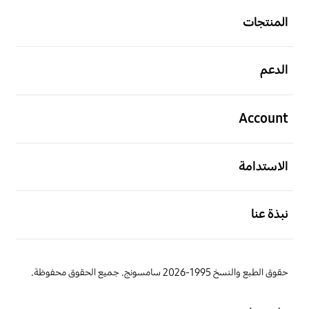
المنتجات
افتح
الدعم
افتح
Account
افتح
الاستدامة
افتح
نبذة عنا
حقوق الطبع والنسخ 1995-2026 سامسونج. جميع الحقوق محفوظة.