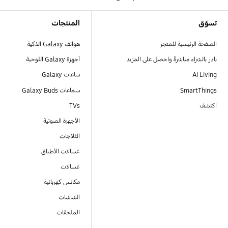
Footer Navigation
تسوّق
المنتجات
الصفحة الرئيسية للمتجر
هواتف Galaxy الذكية
بادر بالشراء مباشرةً واحصل على المزيد
أجهزة Galaxy اللوحية
AI Living
ساعات Galaxy
SmartThings
سماعات Galaxy Buds
اكتشف
TVs
الأجهزة الصوتية
الثلاجات
غسالات الأطباق
غسالات
مكانس كهربائية
الشاشات
الملحقات