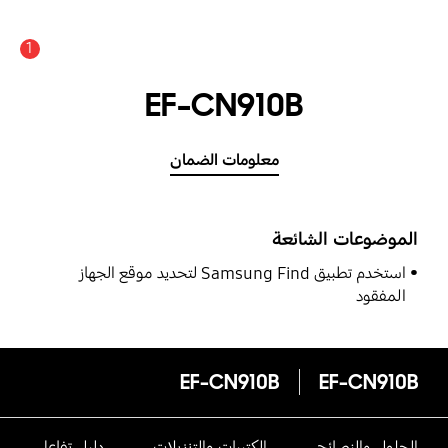
1
EF-CN910B
معلومات الضمان
الموضوعات الشائعة
استخدم تطبيق Samsung Find لتحديد موقع الجهاز
المفقود
EF-CN910B
EF-CN910B
الحلول والنصائح
الكتيبات والتنزيلات
دليل تفاعلى