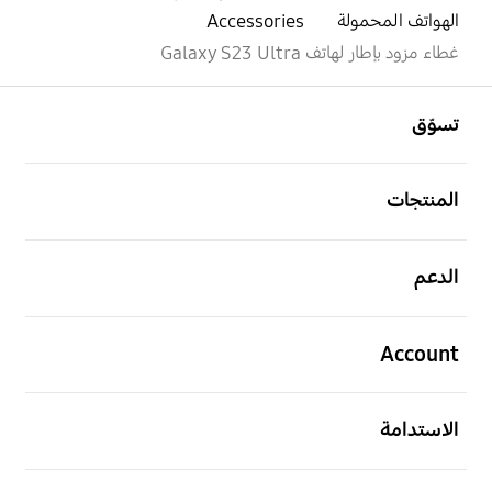
الهواتف المحمولة
Accessories
غطاء مزود بإطار لهاتف Galaxy S23 Ultra
افتح
Footer Navigation
تسوّق
افتح
المنتجات
افتح
الدعم
افتح
Account
افتح
الاستدامة
افتح