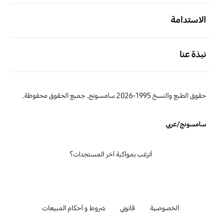
افتح
الاستدامة
افتح
نبذة عنا
حقوق الطبع والنسخ 1995-2026 سامسونج. جميع الحقوق محفوظة.
سامسونج/عربي
أترغب بمواكبة آخر المستجدات؟
الخصوصية
قانوني
شروط و أحكام المبيعات