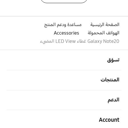
الصفحة الرئيسية
مساعدة ودعم المنتج
الهواتف المحمولة
Accessories
Galaxy Note20‏ غطاء LED View المضيء
افتح
Footer Navigation
تسوّق
افتح
المنتجات
افتح
الدعم
افتح
Account