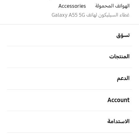
الهواتف المحمولة
Accessories
غطاء السيليكون لهاتف Galaxy A55 5G
افتح
Footer Navigation
تسوّق
افتح
المنتجات
افتح
الدعم
افتح
Account
افتح
الاستدامة
افتح