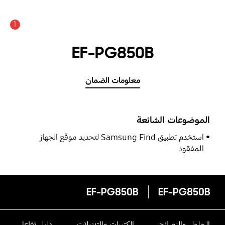
1
EF-PG850B
معلومات الضمان
الموضوعات الشائعة
استخدم تطبيق Samsung Find لتحديد موقع الجهاز
المفقود
EF-PG850B
EF-PG850B
الحلول والنصائح
الكتيبات والتنزيلات
دليل تفاعلى