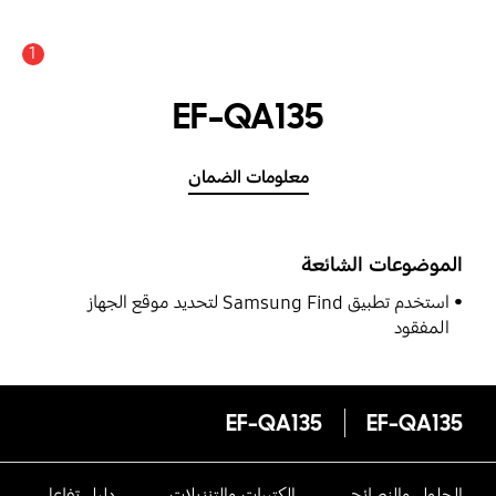
1
EF-QA135
معلومات الضمان
الموضوعات الشائعة
استخدم تطبيق Samsung Find لتحديد موقع الجهاز
المفقود
EF-QA135
EF-QA135
الحلول والنصائح
الكتيبات والتنزيلات
دليل تفاعلى