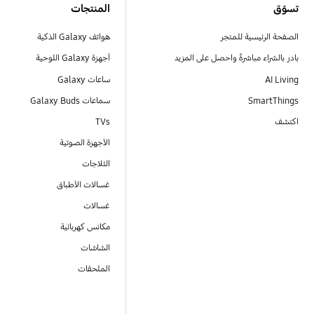
تسوّق
المنتجات
الصفحة الرئيسية للمتجر
هواتف Galaxy الذكية
بادر بالشراء مباشرةً واحصل على المزيد
أجهزة Galaxy اللوحية
AI Living
ساعات Galaxy
SmartThings
سماعات Galaxy Buds
اكتشف
TVs
الأجهزة الصوتية
الثلاجات
غسالات الأطباق
غسالات
مكانس كهربائية
الشاشات
الملحقات