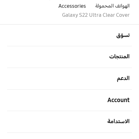
الهواتف المحمولة
Accessories
Galaxy S22 Ultra Clear Cover
افتح
Footer Navigation
تسوّق
افتح
المنتجات
افتح
الدعم
افتح
Account
افتح
الاستدامة
افتح