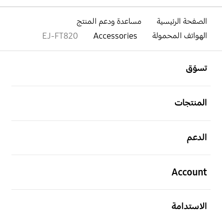
الصفحة الرئيسية
مساعدة ودعم المنتج
الهواتف المحمولة
Accessories
EJ-FT820
افتح
Footer Navigation
تسوّق
افتح
المنتجات
افتح
الدعم
افتح
Account
افتح
الاستدامة