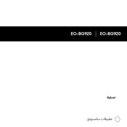
EO-BG920
EO-BG920
تصفية
تطبيقات سامسونج