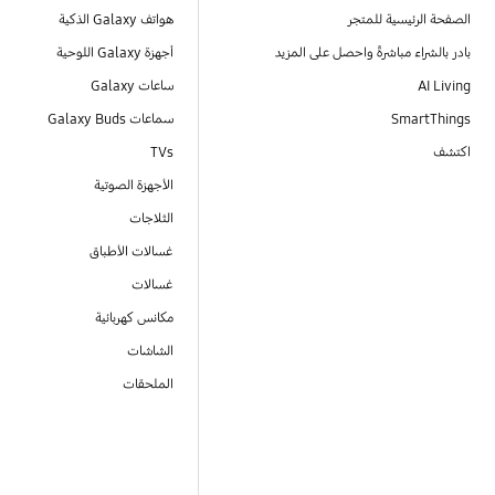
الصفحة الرئيسية للمتجر
هواتف Galaxy الذكية
بادر بالشراء مباشرةً واحصل على المزيد
أجهزة Galaxy اللوحية
AI Living
ساعات Galaxy
SmartThings
سماعات Galaxy Buds
اكتشف
TVs
الأجهزة الصوتية
الثلاجات
غسالات الأطباق
غسالات
مكانس كهربائية
الشاشات
الملحقات