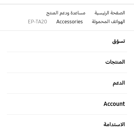
الصفحة الرئيسية
مساعدة ودعم المنتج
الهواتف المحمولة
Accessories
EP-TA20
افتح
Footer Navigation
تسوّق
افتح
المنتجات
افتح
الدعم
افتح
Account
افتح
الاستدامة