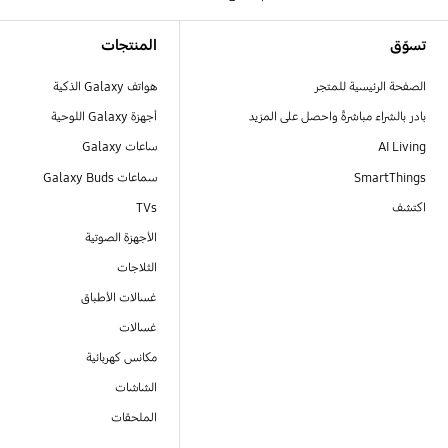
Footer Navigation
تسوّق
المنتجات
الصفحة الرئيسية للمتجر
هواتف Galaxy الذكية
بادر بالشراء مباشرةً واحصل على المزيد
أجهزة Galaxy اللوحية
AI Living
ساعات Galaxy
SmartThings
سماعات Galaxy Buds
اكتشف
TVs
الأجهزة الصوتية
الثلاجات
غسالات الأطباق
غسالات
مكانس كهربائية
الشاشات
الملحقات