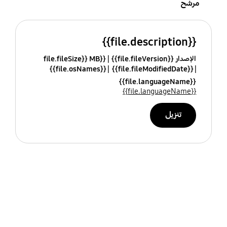
مرشح
{{file.description}}
الإصدار {{file.fileVersion}}
{{file.fileSize}} MB
{{file.osNames}}
{{file.fileModifiedDate}}
{{file.languageName}}
{{file.languageName}}
تنزيل