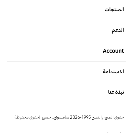
المنتجات
افتح
الدعم
افتح
Account
افتح
الاستدامة
افتح
نبذة عنا
حقوق الطبع والنسخ 1995-2026 سامسونج. جميع الحقوق محفوظة.