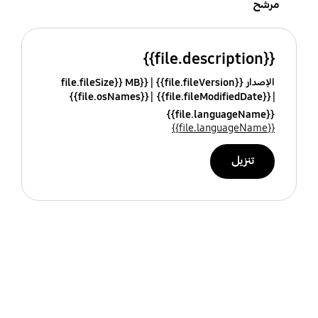
مرشح
{{file.description}}
الإصدار {{file.fileVersion}}
{{file.fileSize}} MB
{{file.osNames}}
{{file.fileModifiedDate}}
{{file.languageName}}
{{file.languageName}}
تنزيل