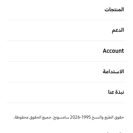
المنتجات
افتح
الدعم
افتح
Account
افتح
الاستدامة
افتح
نبذة عنا
حقوق الطبع والنسخ 1995-2026 سامسونج. جميع الحقوق محفوظة.